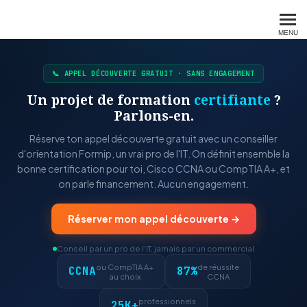
FORMIP
MENU
📞 APPEL DÉCOUVERTE GRATUIT · SANS ENGAGEMENT
Un projet de formation
certifiante
?
Parlons-en.
Réserve ton appel découverte gratuit avec un conseiller
d'orientation Formip, un vrai pro de l'IT. On définit ensemble la
bonne certification pour toi, Cisco CCNA ou CompTIA A+, et
on parle financement. Aucun engagement.
Réserver mon appel découverte →
Conseil par un pro de l'IT, jamais par un commercial
ou CompTIA A+
de réussite
CCNA
87%
au choix
CCNA
professionnels
25K+