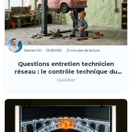
Damien.SO
05.08.2026
12 minutes de lecture
Questions entretien technicien
réseau : le contrôle technique du
recruteur
CARRIÈRE