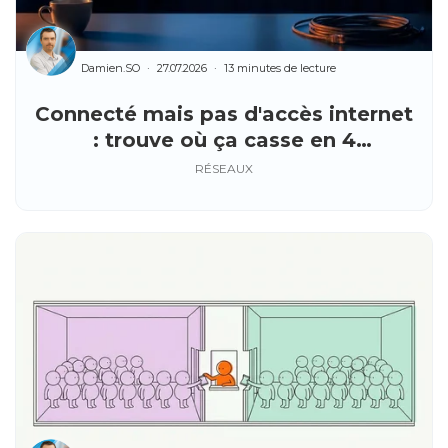
Damien.SO
27.07.2026
13 minutes de lecture
Connecté mais pas d'accès internet
: trouve où ça casse en 4
commandes
RÉSEAUX