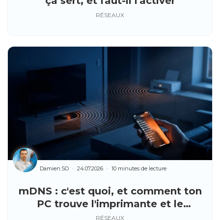
ça sert, et faut-il l'activer
RÉSEAUX
Damien.SO
24.07.2026
10 minutes de lecture
mDNS : c'est quoi, et comment ton
PC trouve l'imprimante et le
Chromecast tout seuls
RÉSEAUX