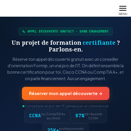
FORMIP
MENU
📞 APPEL DÉCOUVERTE GRATUIT · SANS ENGAGEMENT
Un projet de formation
certifiante
?
Parlons-en.
Réserve ton appel découverte gratuit avec un conseiller
d'orientation Formip, un vrai pro de l'IT. On définit ensemble la
bonne certification pour toi, Cisco CCNA ou CompTIA A+, et
on parle financement. Aucun engagement.
Réserver mon appel découverte →
Conseil par un pro de l'IT, jamais par un commercial
ou CompTIA A+
de réussite
CCNA
87%
au choix
CCNA
professionnels
25K+