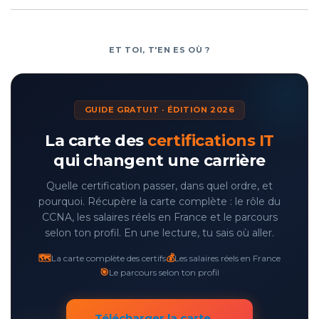
ET TOI, T'EN ES OÙ ?
GUIDE GRATUIT · ÉDITION 2026
La carte des
certifications IT
qui changent une carrière
Quelle certification passer, dans quel ordre, et
pourquoi. Récupère la carte complète : le rôle du
CCNA, les salaires réels en France et le parcours
selon ton profil. En une lecture, tu sais où aller.
🗺️
💰
La carte complète des certifs
Les salaires réels en France
🎯
Le parcours selon ton profil
Télécharger la carte →