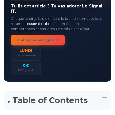
e
n
Tu lis cet article ? Tu vas adorer Le Signal
e
r
IT.
a
t
Chaque lundi, je fais le tri dans le bruit d'internet et je te
e
d
resume
l'essentiel de l'IT
: certifications,
b
y
competences et carrieres. En 5 min, tu es a jour.
D
r
o
M'abonner au Signal IT
p
I
n
LUNDI
B
l
chaque semaine
o
g
'
0€
s
B
100% gratuit
l
o
g
V
o
i
c
e
A
Table of Contents
I
™
m
a
y
h