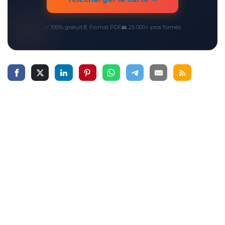
✅ 100% gratuit
📄 Format PDF
👥 25 000+ pros formés