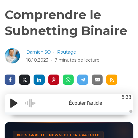
Comprendre le
Subnetting Binaire
Damien.SO
Routage
18.10.2023
7 minutes de lecture
5:33
Écouter l'article
A
u
d
i
o
LE SIGNAL IT - NEWSLETTER GRATUITE
g