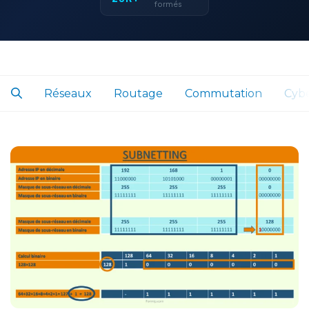
formés
Réseaux
Routage
Commutation
Cybe