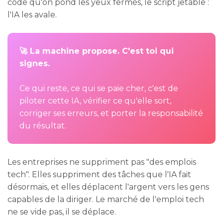
code qu'on pond les yeux fermés, le script jetable :
l'IA les avale.
🚀 La machine propose. C'est toi qui
signes.
Ce qui reste, ce qui se paie cher, c'est de
piloter cette IA, vérifier ce qu'elle sort,
corriger ses erreurs, et porter la responsabilité
du résultat.
Les entreprises ne suppriment pas "des emplois
tech". Elles suppriment des tâches que l'IA fait
désormais, et elles déplacent l'argent vers les gens
capables de la diriger. Le marché de l'emploi tech
ne se vide pas, il se déplace.