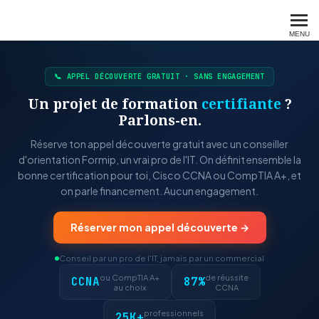
FORMIP
MENU
📞 APPEL DÉCOUVERTE GRATUIT · SANS ENGAGEMENT
Un projet de formation
certifiante
?
Parlons-en.
Réserve ton appel découverte gratuit avec un conseiller
d'orientation Formip, un vrai pro de l'IT. On définit ensemble la
bonne certification pour toi, Cisco CCNA ou CompTIA A+, et
on parle financement. Aucun engagement.
Réserver mon appel découverte →
Conseil par un pro de l'IT, jamais par un commercial
ou CompTIA A+
de réussite
CCNA
87%
au choix
CCNA
professionnels
25K+