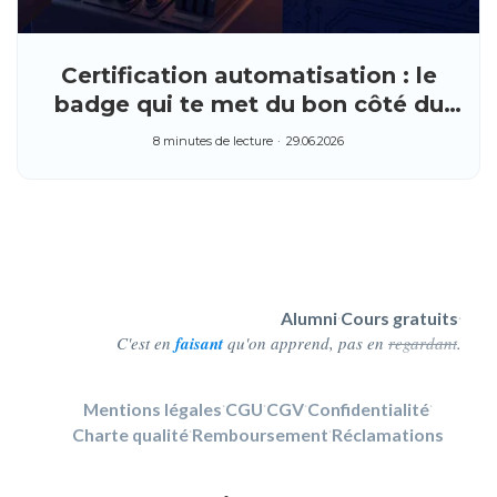
Certification automatisation : le
badge qui te met du bon côté du
marché IT
8 minutes de lecture
29.06.2026
Alumni
Cours gratuits
·
·
C'est en
faisant
qu'on apprend, pas en
regardant
.
Mentions légales
·
CGU
·
CGV
·
Confidentialité
·
Charte qualité
·
Remboursement
·
Réclamations