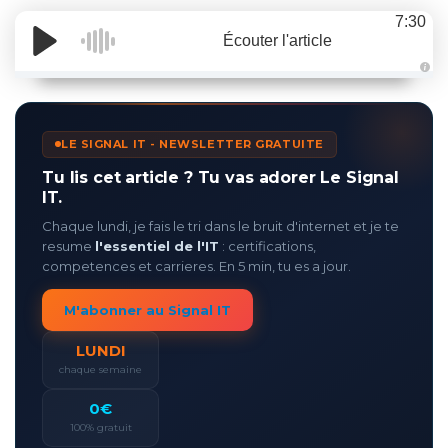
7:30
Écouter l'article
A
u
d
i
o
LE SIGNAL IT - NEWSLETTER GRATUITE
g
e
n
Tu lis cet article ? Tu vas adorer Le Signal
e
r
IT.
a
t
Chaque lundi, je fais le tri dans le bruit d'internet et je te
e
d
resume
l'essentiel de l'IT
: certifications,
b
y
competences et carrieres. En 5 min, tu es a jour.
D
r
o
M'abonner au Signal IT
p
I
n
LUNDI
B
l
chaque semaine
o
g
'
0€
s
B
100% gratuit
l
o