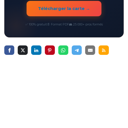
Télécharger la carte →
✅ 100% gratuit
📄 Format PDF
👥 25 000+ pros formés