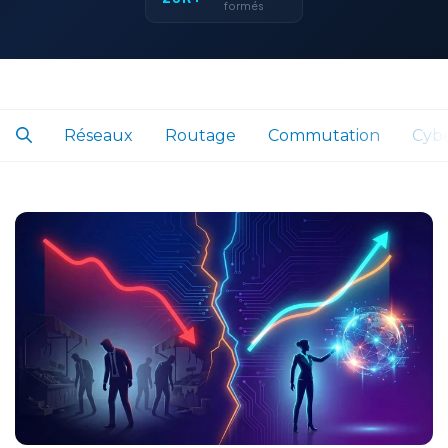
formés
Réseaux
Routage
Commutation
Cybe