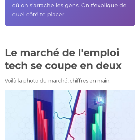
c
où on s'arrache les gens. On t'explique de
e
s
.
quel côté te placer.
L
e
a
r
n
m
o
r
e
Le marché de l'emploi
tech se coupe en deux
Voilà la photo du marché, chiffres en main.