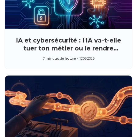
IA et cybersécurité : l'IA va-t-elle
tuer ton métier ou le rendre
indispensable ?
7 minutes de lecture
17.06.2026