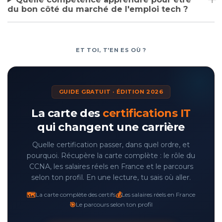
du bon côté du marché de l'emploi tech ?
ET TOI, T'EN ES OÙ ?
GUIDE GRATUIT · ÉDITION 2026
La carte des
certifications IT
qui changent une carrière
Quelle certification passer, dans quel ordre, et
pourquoi. Récupère la carte complète : le rôle du
CCNA, les salaires réels en France et le parcours
selon ton profil. En une lecture, tu sais où aller.
🗺️
💰
La carte complète des certifs
Les salaires réels en France
🎯
Le parcours selon ton profil