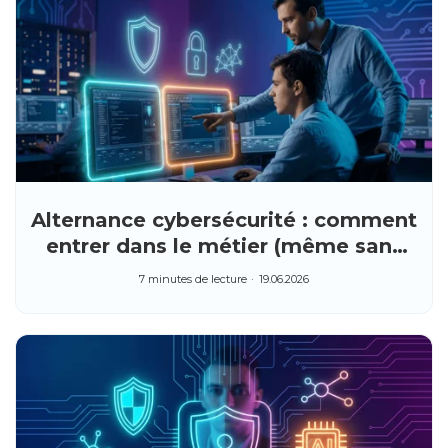
Alternance cybersécurité : comment
entrer dans le métier (même sans
diplôme d'école)
7 minutes de lecture
19.06.2026