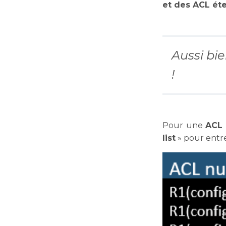
et des ACL ét
Aussi bi
!
Pour une
ACL 
list
» pour entre