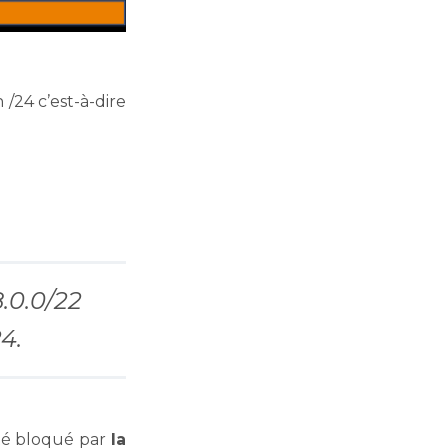
r
e
/24 c’est-à-dire
8.0.0/22
4.
 été bloqué par
la