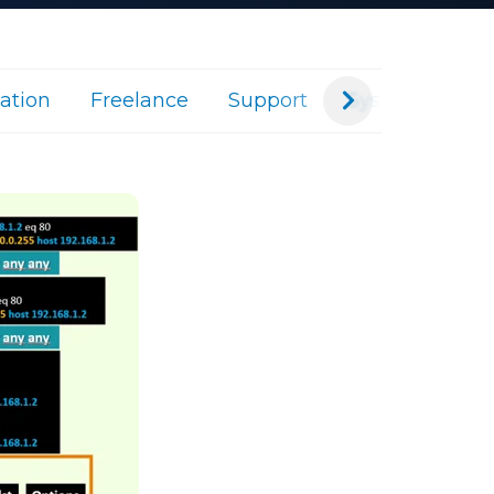
cation
Freelance
Support
Systèmes
I