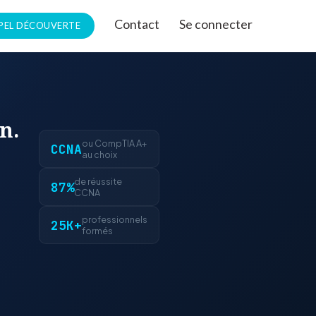
Contact
Se connecter
PEL DÉCOUVERTE
n.
ou CompTIA A+
CCNA
au choix
de réussite
87%
CCNA
professionnels
25K+
formés