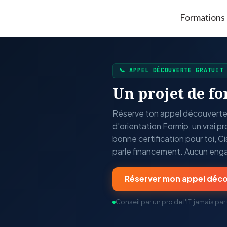
Formations
FORMIP
📞 APPEL DÉCOUVERTE GRATUIT
Un projet de f
Réserve ton appel découverte g
d'orientation Formip, un vrai pr
bonne certification pour toi,
parle financement. Aucun en
Réserver mon appel déc
Conseil par un pro de l'IT, jamais p