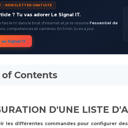
IT - NEWSLETTER GRATUITE
rticle ? Tu vas adorer Le Signal IT.
 fais le tri dans le bruit d'internet et je te resume
l'essentiel de
ions, competences et carrieres. En 5 min, tu es a jour.
au Signal IT
 of Contents
URATION D'UNE LISTE D'
oir les différentes commandes pour configurer de