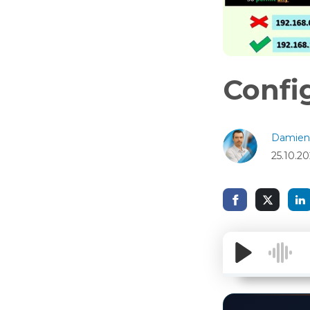
Confi
Damien
25.10.2