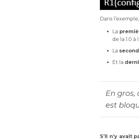
Dans l’exemple, 
La
premiè
de la 1.0 à l
La
secon
Et la
dern
En gros, 
est bloqu
S’il n’y avait 