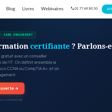
Blog
Livres
Webinaires
01 77 69 80 30
AP
 · SANS ENGAGEMENT
ormation
certifiante
? Parlons-e
ratuit avec un conseiller
o de l'IT. On définit ensemble la
 Cisco CCNA ou CompTIA A+, et on
gagement.
ouverte →
ar un commercial