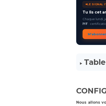
LE SIGNAL 
Tu lis cet a
Chaque lundi, je
l'IT
: certificat
M'abonner 
Table
CONFIG
Nous allons v