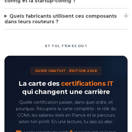
config et la startup-config ?
Quels fabricants utilisent ces composants
dans leurs routeurs ?
ET TOI, T'EN ES OÙ ?
GUIDE GRATUIT · ÉDITION 2026
La carte des
certifications IT
qui changent une carrière
Quelle certification passer, dans quel ordre, et
pourquoi. Récupère la carte complète : le rôle du
CCNA, les salaires réels en France et le parcours
selon ton profil. En une lecture, tu sais où aller.
🗺️
💰
La carte complète des certifs
Les salaires réels en France