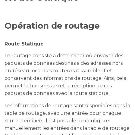
L
e
a
r
n
m
Opération de routage
o
r
e
Route Statique
Le routage consiste à déterminer où envoyer des
paquets de données destinés à des adresses hors
du réseau local. Les routeurs rassemblent et
conservent des informations de routage. Ainsi, cela
permet la transmission et la réception de ces
paquets de données avec la route statique.
Les informations de routage sont disponibles dans la
table de routage, avec une entrée pour chaque
route identifiée. Il est possible de configurer
manuellement les entrées dans la table de routage.