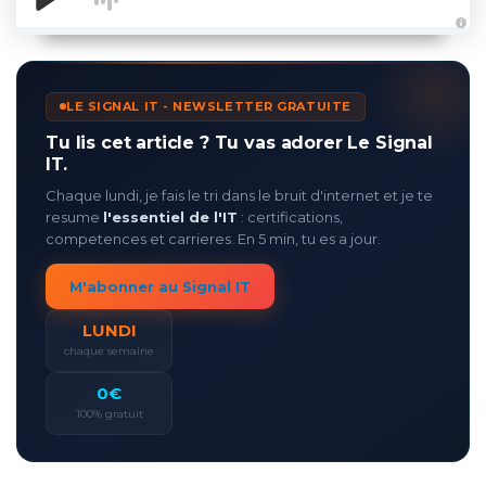
A
u
d
i
o
LE SIGNAL IT - NEWSLETTER GRATUITE
g
e
n
Tu lis cet article ? Tu vas adorer Le Signal
e
r
IT.
a
t
Chaque lundi, je fais le tri dans le bruit d'internet et je te
e
d
resume
l'essentiel de l'IT
: certifications,
b
y
competences et carrieres. En 5 min, tu es a jour.
D
r
o
M'abonner au Signal IT
p
I
n
LUNDI
B
l
chaque semaine
o
g
'
0€
s
B
100% gratuit
l
o
g
V
o
i