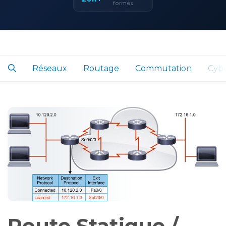
formés
Réseaux
Routage
Commutation
Cybe
Route Statique /