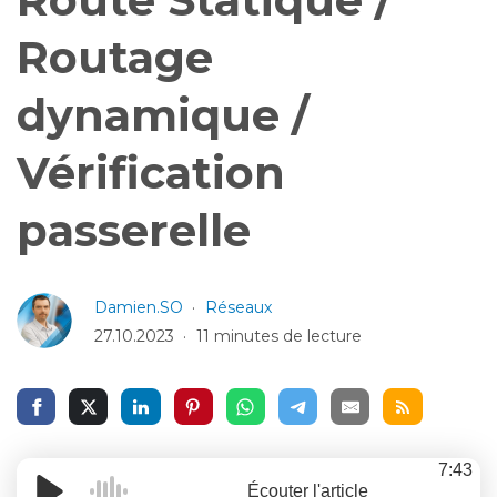
Routage
dynamique /
Vérification
passerelle
Damien.SO
Réseaux
27.10.2023
11 minutes de lecture
7:43
Écouter l'article