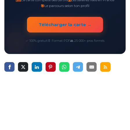
🎯
Le parcours selon ton profil
Télécharger la carte →
✅ 100% gratuit
📄 Format PDF
👥 25 000+ pros formés