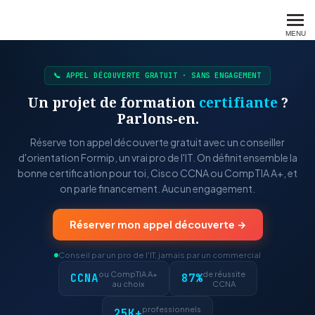
FORMIP
MENU
📞 APPEL DÉCOUVERTE GRATUIT · SANS ENGAGEMENT
Un projet de formation
certifiante
?
Parlons-en.
Réserve ton appel découverte gratuit avec un conseiller
d'orientation Formip, un vrai pro de l'IT. On définit ensemble la
bonne certification pour toi, Cisco CCNA ou CompTIA A+, et
on parle financement. Aucun engagement.
Réserver mon appel découverte →
Conseil par un pro de l'IT, jamais par un commercial
ou CompTIA A+
de réussite
CCNA
87%
au choix
CCNA
professionnels
25K+